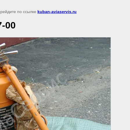
перейдите по ссылке
kuban-aviaservis.ru
-00