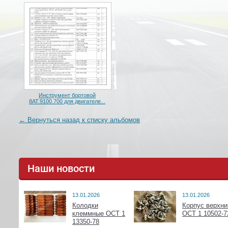
Инструмент бортовой
8АТ.9100.700 для двигателе...
← Вернуться назад к списку альбомов
Наши новости
13.01.2026
13.01.2026
Колодки
Корпус верхни
клеммные ОСТ 1
ОСТ 1 10502-7
13350-78