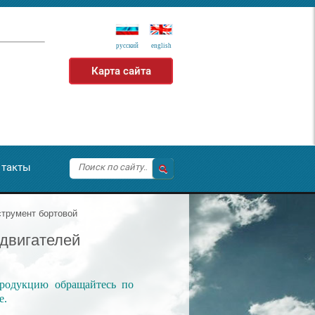
русский
еnglish
Карта сайта
такты
трумент бортовой
 двигателей
родукцию обращайтесь по
е.