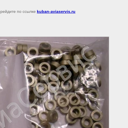
перейдите по ссылке
kuban-aviaservis.ru