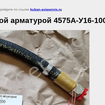
перейдите по ссылке
kuban-aviaservis.ru
ой арматурой 4575A-У16-10