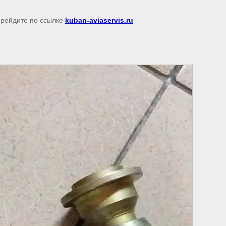
перейдите по ссылке
kuban-aviaservis.ru