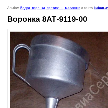
Альбом
Ведра, воронки, противень, масленки
с сайта
kuban-av
Воронка 8АТ-9119-00