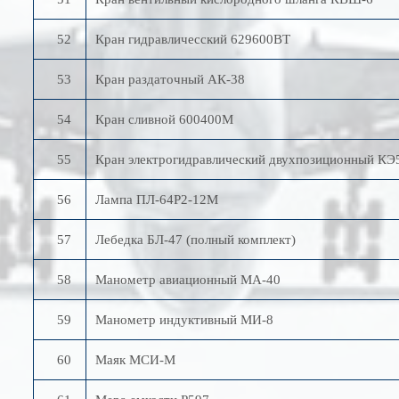
52
Кран гидравличесский 629600ВТ
53
Кран раздаточный АК-38
54
Кран сливной 600400М
55
Кран электрогидравлический двухпозиционный КЭ
56
Лампа ПЛ-64Р2-12М
57
Лебедка БЛ-47 (полный комплект)
58
Манометр авиационный МА-40
59
Манометр индуктивный МИ-8
60
Маяк МСИ-М