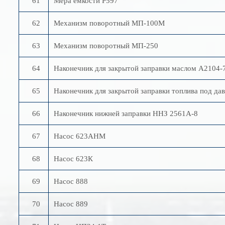
61
Мера емкости Р597
62
Механизм поворотный МП-100М
63
Механизм поворотный МП-250
64
Наконечник для закрытой заправки маслом А2104-
65
Наконечник для закрытой заправки топлива под да
66
Наконечник нижней заправки ННЗ 2561А-8
67
Насос 623АНМ
68
Насос 623К
69
Насос 888
70
Насос 889