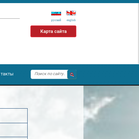
русский
еnglish
Карта сайта
такты