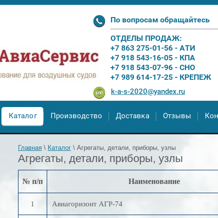
По вопросам обращайтесь
ОТДЕЛЫ ПРОДАЖ:
+7 863 275-01-56 - АТИ
+7 918 543-16-05 - КПА
+7 918 543-07-96 - СНО
+7 989 614-17-25 - КРЕПЕЖ
k-a-s-2020@yandex.ru
Каталог
Производство
Доставка
Отзывы
Кон
Главная
\
Каталог
\
Агрегаты, детали, приборы, узлы
Агрегаты, детали, приборы, узлы
№ п/п
Наименование
1
Авиагори
зонт АГР-74