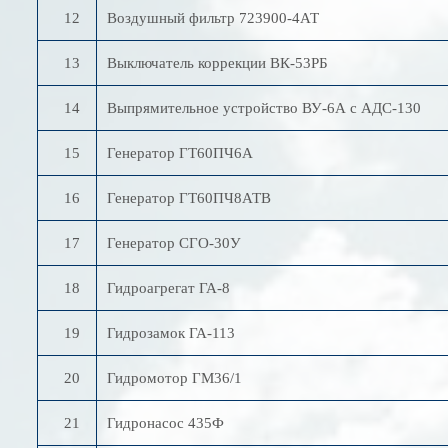
12
Воздушный фильтр 723900-4АТ
13
Выключатель коррекции ВК-53РБ
14
Выпрямительное устройство ВУ-6А с АДС-130
15
Генератор ГТ60ПЧ6А
16
Генератор ГТ60ПЧ8АТВ
17
Генератор СГО-30У
18
Гидроагрегат ГА-8
19
Гидрозамок ГА-113
20
Гидромотор ГМ36/1
21
Гидронасос 435Ф