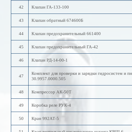
42
Клапан ГА-133-100
43
Клапан обратный 674600Б
44
Клапан предохранительный 661400
45
Клапан предохранительный ГА-42
46
Клапан РД-14-00-1
Комплект для проверки и зарядки гидросистем и п
47
30.9957.0000.505
48
Компрессор АК-50Т
49
Коробка реле РУК-4
50
Кран 992АТ-5
51
Кран вентильный кислородного шланга КВШ-6