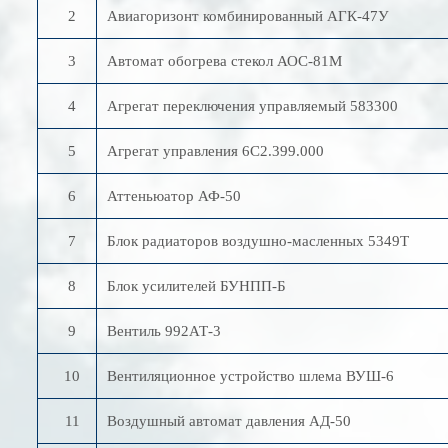
2
Авиагоризонт комбинированный АГК-47У
3
Автомат обогрева стекол АОС-81М
4
Агрегат переключения управляемый 583300
5
Агрегат управления 6С2.399.000
6
Аттеньюатор АФ-50
7
Блок радиаторов воздушно-масленных 5349Т
8
Блок усилителей БУНПП-Б
9
Вентиль 992АТ-3
10
Вентиляционное устройство шлема ВУШ-6
11
Воздушный автомат давления АД-50