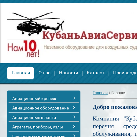
Главная
О нас
Новости
Каталог
Производ
Главная
\
Главная
Авиационный крепеж
Добро пожалова
Авиационное оборудование
Авиационные шланги
Компания "Куб
перечня средс
Агрегаты, приборы, узлы
обслуживания, 
Грузоподъемные системы