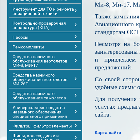
Ми-8, Ми-17, Ми
Инструмент для ТО и ремонта
авиационной техники
Также компания
Контрольно-проверочная
Авиационного к
аппаратура (КПА)
стандартам ОСТ
Насосы
Несмотря на бо
Ремкомплекты
заинтересованы 
Средства наземного
и привлекаем
обслуживания вертолетов
МИ-8, МИ-17
предложений.
Средства наземного
Со своей сторо
обслуживания вертолетов
МИ-26Т
удобные схемы о
Средства наземного
обслуживания самолетов
Для получения 
услугах предла
Универсальные средства
наземного обеспечения
сайта.
специального применения
Фильтры, фильтроэлементы
Карта сайта
Шины, колеса, диски и